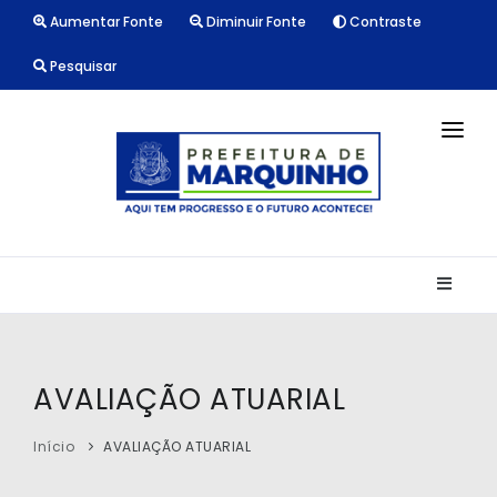
Aumentar Fonte
Diminuir Fonte
Contraste
Pesquisar
INÍCIO
NOTÍCIAS
LICITAÇÕES
TRANSPARÊNCIA
CONTATO
AVALIAÇÃO ATUARIAL
Início
AVALIAÇÃO ATUARIAL