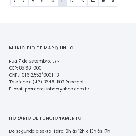
«
7
8
9
10
11
12
13
14
15
»
MUNICÍPIO DE MARQUINHO
Rua 7 de Setembro, S/Nº
CEP: 85168-000
CNPJ: 01.612.552/0001-13
Telefones: (42) 3648-1102 Principal
E-mail: pmmarquinho@yahoo.com.br
HORÁRIO DE FUNCIONAMENTO
De segunda a sexta-feira: 8h às 12h e 13h às 17h