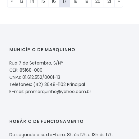
«
13
14
15
16
17
18
19
20
21
»
MUNICÍPIO DE MARQUINHO
Rua 7 de Setembro, S/Nº
CEP: 85168-000
CNPJ: 01.612.552/0001-13
Telefones: (42) 3648-1102 Principal
E-mail: pmmarquinho@yahoo.com.br
HORÁRIO DE FUNCIONAMENTO
De segunda a sexta-feira: 8h às 12h e 13h às 17h