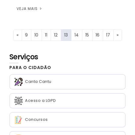
VEJA MAIS
«
9
10
11
12
13
14
15
16
17
»
Serviços
PARA O CIDADÃO
Canta Cantu
Acesso a LGPD
Concursos