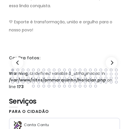
essa linda conquista.
💛 Esporte é transformação, união e orgulho para o
nosso povo!
Confira fotos:
Warning
: Undefined variable $_strPaginacao in
/var/www/sites/pmmarquinho/Noticias.php
on
line
173
Serviços
PARA O CIDADÃO
Canta Cantu