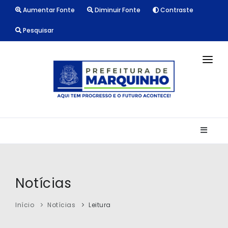
Aumentar Fonte
Diminuir Fonte
Contraste
Pesquisar
INÍCIO
NOTÍCIAS
LICITAÇÕES
TRANSPARÊNCIA
CONTATO
Notícias
Início
Notícias
Leitura