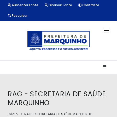
Aumentar Fonte
Diminuir Fonte
Contraste
Pesquisar
INÍCIO
NOTÍCIAS
LICITAÇÕES
TRANSPARÊNCIA
CONTATO
RAG - SECRETARIA DE SAÚDE
MARQUINHO
Início
RAG - SECRETARIA DE SAÚDE MARQUINHO