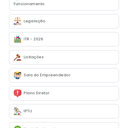
Funcionamento
Legislação
ITR - 2026
Licitações
Sala do Empreendedor
Plano Diretor
IPTU