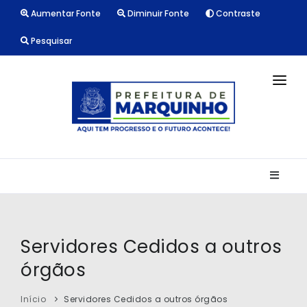
Aumentar Fonte
Diminuir Fonte
Contraste
Pesquisar
INÍCIO
NOTÍCIAS
LICITAÇÕES
TRANSPARÊNCIA
CONTATO
Servidores Cedidos a outros
órgãos
Início
Servidores Cedidos a outros órgãos