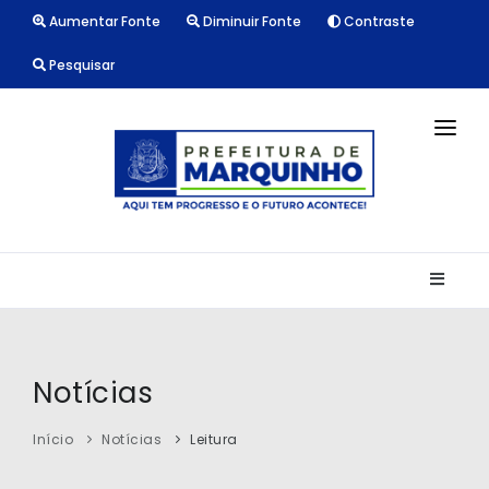
Aumentar Fonte
Diminuir Fonte
Contraste
Pesquisar
INÍCIO
NOTÍCIAS
LICITAÇÕES
TRANSPARÊNCIA
CONTATO
Notícias
Início
Notícias
Leitura