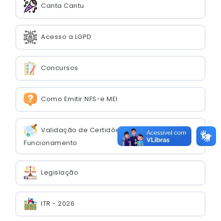
Canta Cantu
Acesso a LGPD
Concursos
Como Emitir NFS-e MEI
Validação de Certidões e Alvará de
Funcionamento
Legislação
ITR - 2026