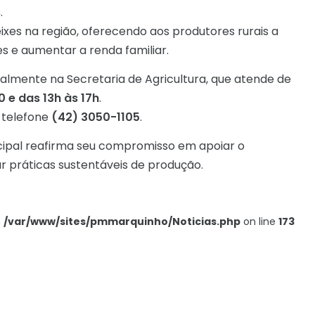
s
.
xes na região, oferecendo aos produtores rurais a
es e aumentar a renda familiar.
almente na Secretaria de Agricultura, que atende de
 e das 13h às 17h
.
 telefone
(42) 3050-1105
.
icipal reafirma seu compromisso em apoiar o
r práticas sustentáveis de produção.
n
/var/www/sites/pmmarquinho/Noticias.php
on line
173