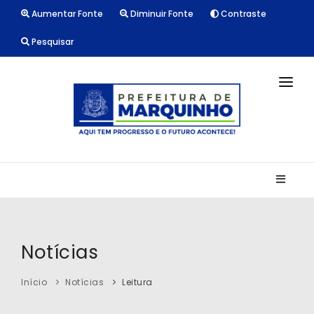
Aumentar Fonte
Diminuir Fonte
Contraste
Pesquisar
INÍCIO
NOTÍCIAS
LICITAÇÕES
TRANSPARÊNCIA
CONTATO
Notícias
Início
Notícias
Leitura