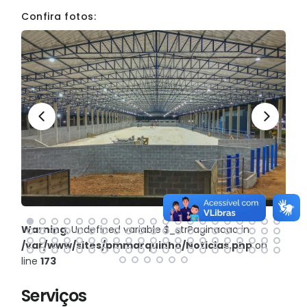
Confira fotos:
Warning
: Undefined variable $_strPaginacao in
/var/www/sites/pmmarquinho/Noticias.php
on
line
173
Serviços