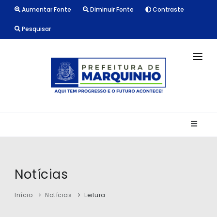
Aumentar Fonte
Diminuir Fonte
Contraste
Pesquisar
INÍCIO
NOTÍCIAS
LICITAÇÕES
TRANSPARÊNCIA
CONTATO
Notícias
Início
Notícias
Leitura