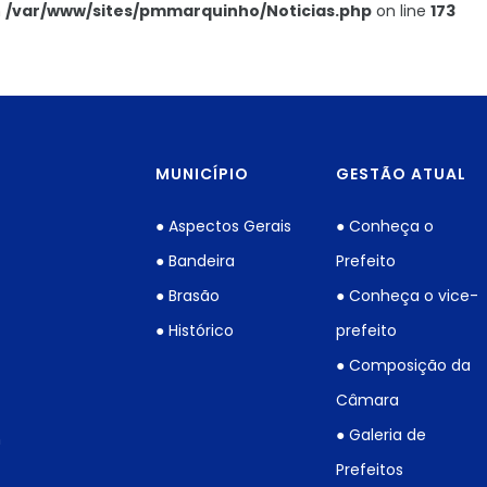
n
/var/www/sites/pmmarquinho/Noticias.php
on line
173
MUNICÍPIO
GESTÃO ATUAL
● Aspectos Gerais
● Conheça o
● Bandeira
Prefeito
● Brasão
● Conheça o vice-
● Histórico
prefeito
● Composição da
Câmara
● Galeria de
h
Prefeitos