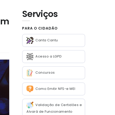
Serviços
em
PARA O CIDADÃO
Canta Cantu
Acesso a LGPD
Concursos
Como Emitir NFS-e MEI
Validação de Certidões e
Alvará de Funcionamento