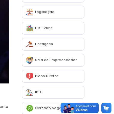
Legislação
ITR - 2026
Licitações
Sala do Empreendedor
Plano Diretor
IPTU
vento
Certidão Negativa