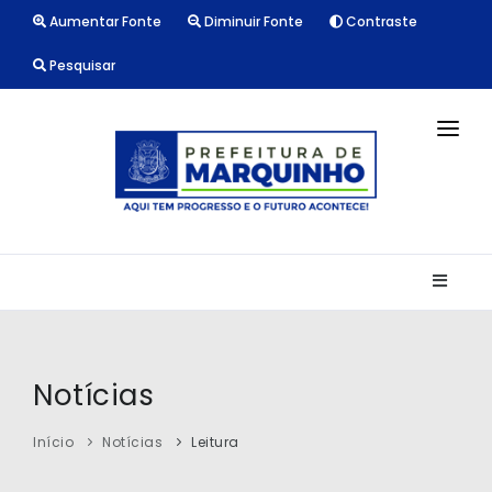
Aumentar Fonte
Diminuir Fonte
Contraste
Pesquisar
INÍCIO
NOTÍCIAS
LICITAÇÕES
TRANSPARÊNCIA
CONTATO
Notícias
Início
Notícias
Leitura