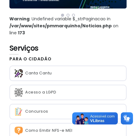
Warning
: Undefined variable $_strPaginacao in
/var/www/sites/pmmarquinho/Noticias.php
on
line
173
Serviços
PARA O CIDADÃO
Canta Cantu
Acesso a LGPD
Concursos
Como Emitir NFS-e MEI