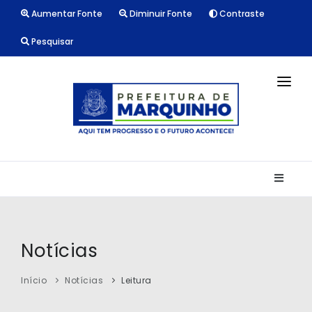
Aumentar Fonte
Diminuir Fonte
Contraste
Pesquisar
INÍCIO
NOTÍCIAS
LICITAÇÕES
TRANSPARÊNCIA
CONTATO
Notícias
Início
Notícias
Leitura