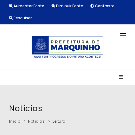
Aumentar Fonte
Diminuir Fonte
Contraste
Pesquisar
INÍCIO
NOTÍCIAS
LICITAÇÕES
TRANSPARÊNCIA
CONTATO
Notícias
Início
Notícias
Leitura