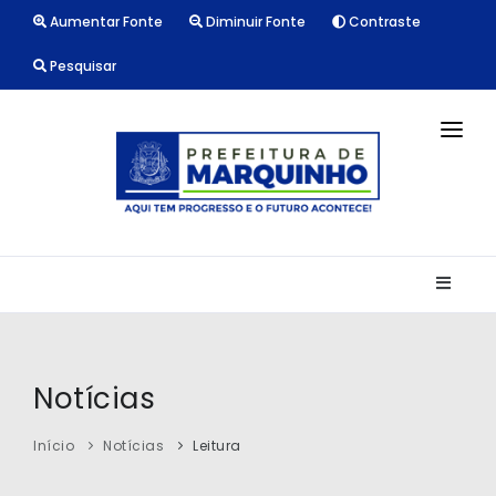
Aumentar Fonte
Diminuir Fonte
Contraste
Pesquisar
INÍCIO
NOTÍCIAS
LICITAÇÕES
TRANSPARÊNCIA
CONTATO
Notícias
Início
Notícias
Leitura