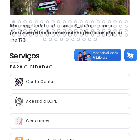
Warning
: Undefined variable $_strPaginacao in
/var/www/sites/pmmarquinho/Noticias.php
on
line
173
Serviços
PARA O CIDADÃO
Canta Cantu
Acesso a LGPD
Concursos