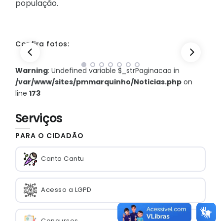
população.
Confira fotos:
Warning
: Undefined variable $_strPaginacao in
/var/www/sites/pmmarquinho/Noticias.php
on
line
173
Serviços
PARA O CIDADÃO
Canta Cantu
Acesso a LGPD
Concursos