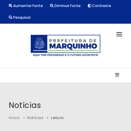
Aumentar Fonte
Diminuir Fonte
Contraste
Pesquisar
INÍCIO
NOTÍCIAS
LICITAÇÕES
TRANSPARÊNCIA
CONTATO
Notícias
Início
Notícias
Leitura